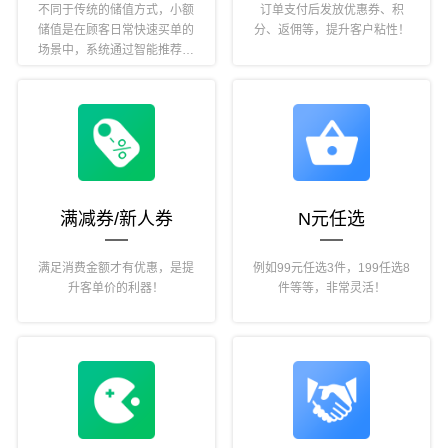
不同于传统的储值方式，小额
订单支付后发放优惠券、积
储值是在顾客日常快速买单的
分、返佣等，提升客户粘性！
场景中，系统通过智能推荐一
个储值额度，让消费者感受到
本次储值所能享受的优惠，从
而引导顾客立刻储值，进一步
提升门店复购率。
满减券/新人券
N元任选
满足消费金额才有优惠，是提
例如99元任选3件，199任选8
升客单价的利器！
件等等，非常灵活！